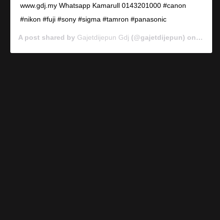
www.gdj.my Whatsapp Kamarull 0143201000 #canon
#nikon #fuji #sony #sigma #tamron #panasonic
A post shared by
Gajetdijepun Gdj
(@gajetdijepun) on
Jan 7,