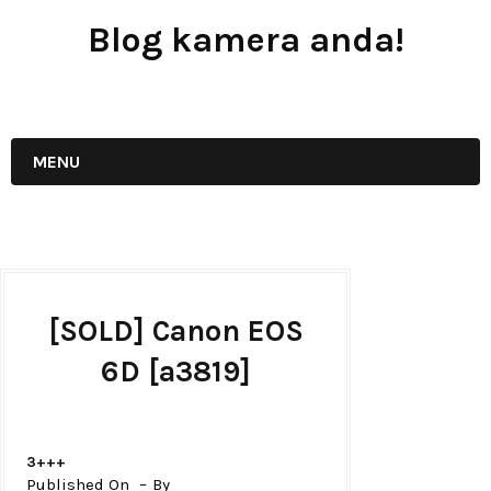
Blog kamera anda!
JUAL - BELI - SEWA PERALATAN KAMERA
MENU
[SOLD] Canon EOS
6D [a3819]
3+++
Published On
By