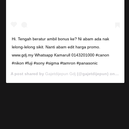
Hi. Tengah beratur ambil bonus ke? Ni abam ada nak
lelong-lelong sikit. Nanti abam edit harga promo.
www.gdj.my Whatsapp Kamarull 0143201000 #canon
#nikon #fuji #sony #sigma #tamron #panasonic
A post shared by
Gajetdijepun Gdj
(@gajetdijepun) on
Jan 7,