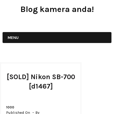
Blog kamera anda!
JUAL - BELI - SEWA PERALATAN KAMERA
MENU
[SOLD] Nikon SB-700
[d1467]
1000
Published On
By