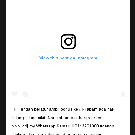
View this post on Instagram
Hi. Tengah beratur ambil bonus ke? Ni abam ada nak
lelong-lelong sikit. Nanti abam edit harga promo.
www.gdj.my Whatsapp Kamarull 0143201000 #canon
#nikon #fuji #sony #sigma #tamron #panasonic