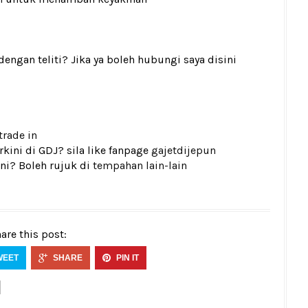
gan teliti? Jika ya boleh hubungi saya disini
trade in
kini di GDJ? sila like fanpage
gajetdijepun
ni? Boleh rujuk di
tempahan lain-lain
are this post:
WEET
SHARE
PIN IT