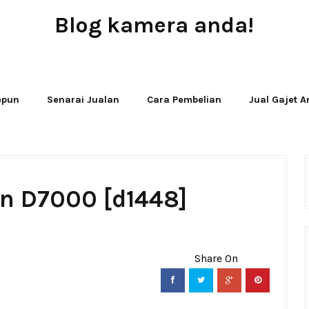
Blog kamera anda!
JUAL - BELI - SEWA PERALATAN KAMERA
Jepun
Senarai Jualan
Cara Pembelian
Jual Gajet 
on D7000 [d1448]