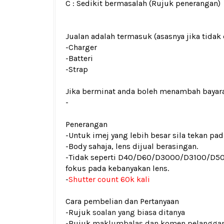
C : Sedikit bermasalah (Rujuk penerangan)
Jualan adalah termasuk (asasnya jika tidak 
-Charger
-Batteri
-Strap
Jika berminat anda boleh menambah bayar
-
Penerangan
-Untuk imej yang lebih besar sila tekan p
-Body sahaja, lens dijual berasingan.
-Tidak seperti D40/D60/D3000/D3100/D
fokus pada kebanyakan lens.
-
Shutter count 60k kali
Cara pembelian dan Pertanyaan
-Rujuk
soalan yang biasa ditanya
-Rujuk
maklumbalas dan komen pelangga