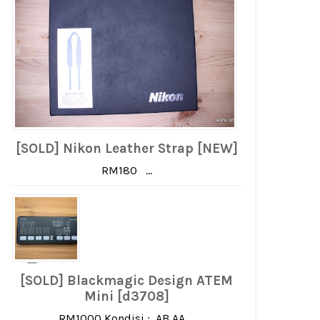
[SOLD] Nikon Leather Strap [NEW]
RM180 ...
[SOLD] Blackmagic Design ATEM
Mini [d3708]
RM1000 Kondisi : AB AA ...