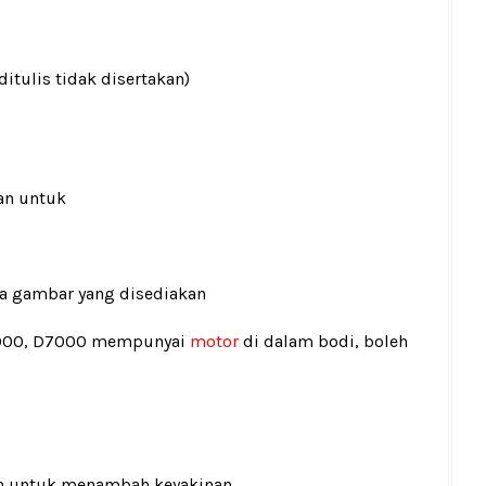
ditulis tidak disertakan)
an untuk
ada gambar yang disediakan
5000, D7000 mempunyai
motor
di dalam bodi, boleh
n
untuk menambah keyakinan