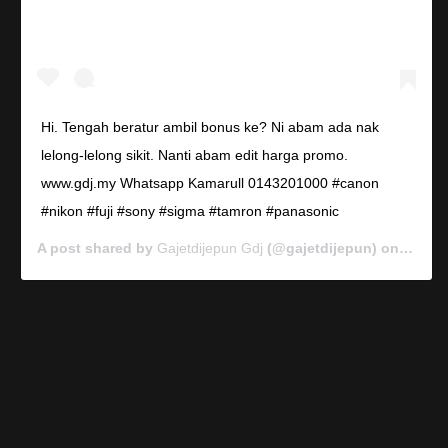
Hi. Tengah beratur ambil bonus ke? Ni abam ada nak
lelong-lelong sikit. Nanti abam edit harga promo.
www.gdj.my Whatsapp Kamarull 0143201000 #canon
#nikon #fuji #sony #sigma #tamron #panasonic
A post shared by
Gajetdijepun Gdj
(@gajetdijepun) on
Jan 7,