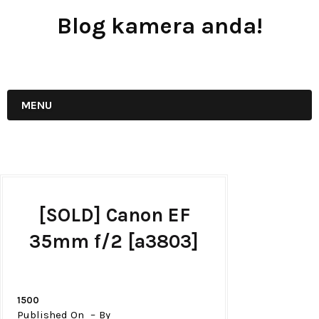
Blog kamera anda!
JUAL - BELI - SEWA PERALATAN KAMERA
MENU
[SOLD] Canon EF
35mm f/2 [a3803]
1500
Published On
By