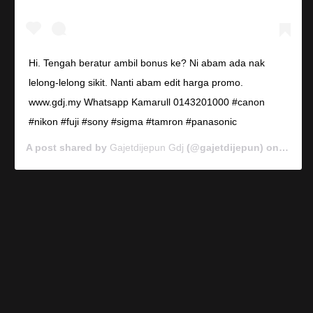
Hi. Tengah beratur ambil bonus ke? Ni abam ada nak
lelong-lelong sikit. Nanti abam edit harga promo.
www.gdj.my Whatsapp Kamarull 0143201000 #canon
#nikon #fuji #sony #sigma #tamron #panasonic
A post shared by
Gajetdijepun Gdj
(@gajetdijepun) on
Jan 7,