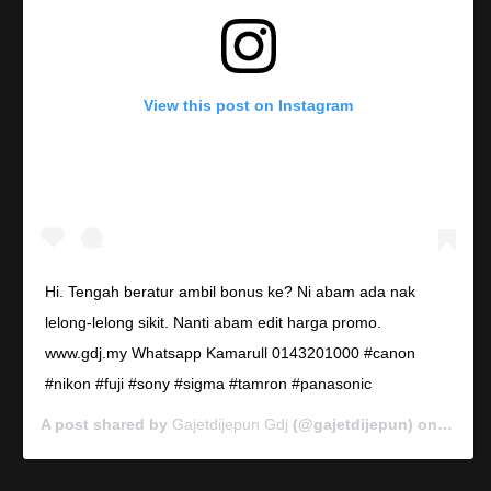
View this post on Instagram
Hi. Tengah beratur ambil bonus ke? Ni abam ada nak
lelong-lelong sikit. Nanti abam edit harga promo.
www.gdj.my Whatsapp Kamarull 0143201000 #canon
#nikon #fuji #sony #sigma #tamron #panasonic
A post shared by
Gajetdijepun Gdj
(@gajetdijepun) on
Jan 7,