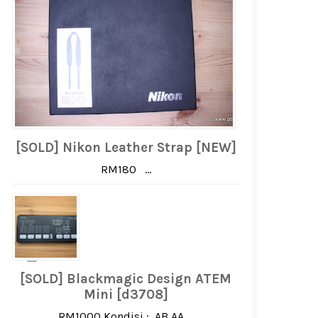
[SOLD] Nikon Leather Strap [NEW]
RM180 ...
[SOLD] Blackmagic Design ATEM
Mini [d3708]
RM1000 Kondisi : AB AA ...