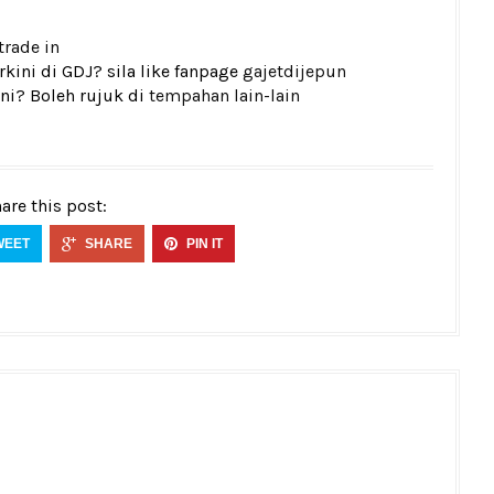
trade in
kini di GDJ? sila like fanpage
gajetdijepun
ni? Boleh rujuk di
tempahan lain-lain
are this post:
WEET
SHARE
PIN IT