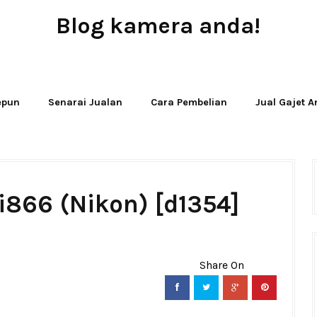
Blog kamera anda!
JUAL - BELI - SEWA PERALATAN KAMERA
Jepun
Senarai Jualan
Cara Pembelian
Jual Gajet 
i866 (Nikon) [d1354]