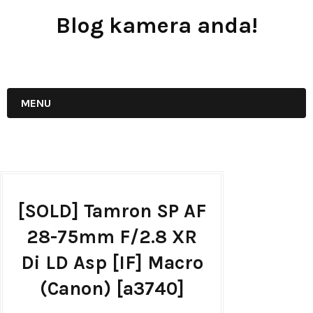
Blog kamera anda!
JUAL - BELI - SEWA PERALATAN KAMERA
MENU
[SOLD] Tamron SP AF
28-75mm F/2.8 XR
Di LD Asp [IF] Macro
(Canon) [a3740]