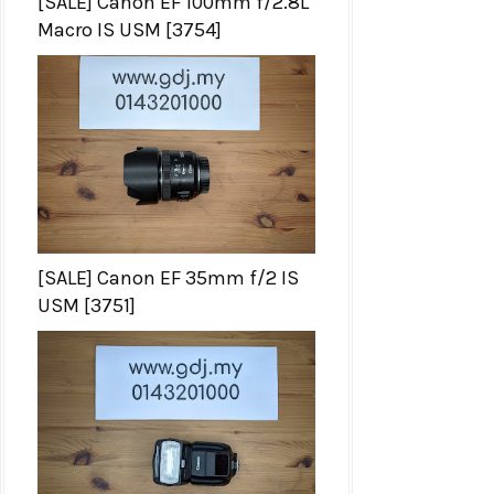
[SALE] Canon EF 100mm f/2.8L
Macro IS USM [3754]
[SALE] Canon EF 35mm f/2 IS
USM [3751]