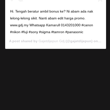
Hi. Tengah beratur ambil bonus ke? Ni abam ada nak
lelong-lelong sikit. Nanti abam edit harga promo.
www.gdj.my Whatsapp Kamarull 0143201000 #canon
#nikon #fuji #sony #sigma #tamron #panasonic
A post shared by
Gajetdijepun Gdj
(@gajetdijepun) on
Jan 7,