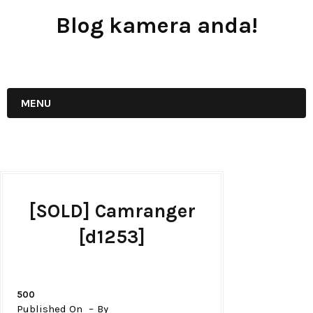
Blog kamera anda!
JUAL - BELI - SEWA PERALATAN KAMERA
MENU
[SOLD] Camranger
[d1253]
500
Published On
By