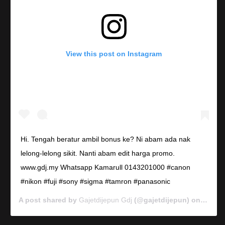
View this post on Instagram
Hi. Tengah beratur ambil bonus ke? Ni abam ada nak
lelong-lelong sikit. Nanti abam edit harga promo.
www.gdj.my Whatsapp Kamarull 0143201000 #canon
#nikon #fuji #sony #sigma #tamron #panasonic
A post shared by
Gajetdijepun Gdj
(@gajetdijepun) on
Jan 7,