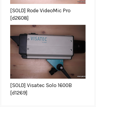
[SOLD] Rode VideoMic Pro
[d2608]
[SOLD] Visatec Solo 1600B
[d1269]