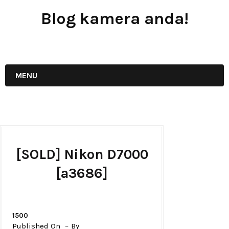
Blog kamera anda!
JUAL - BELI - SEWA PERALATAN KAMERA
MENU
[SOLD] Nikon D7000
[a3686]
1500
Published On
By