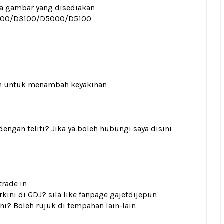
ada gambar yang disediakan
000/D3100/D5000/D5100
n
untuk menambah keyakinan
gan teliti? Jika ya boleh hubungi saya disini
trade in
kini di GDJ? sila like fanpage
gajetdijepun
ni? Boleh rujuk di
tempahan lain-lain