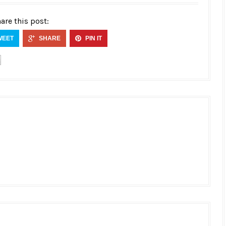
are this post:
WEET
SHARE
PIN IT