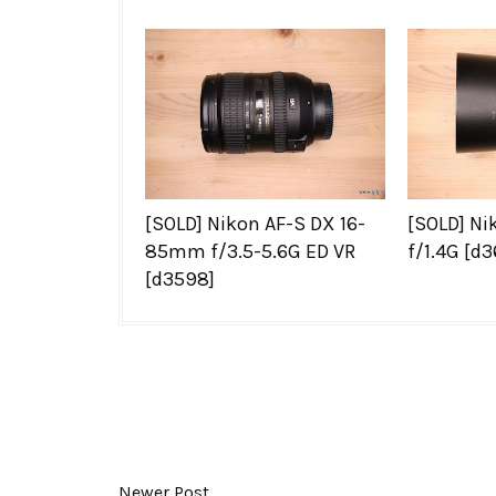
[SOLD] Nikon AF-S DX 16-
[SOLD] N
85mm f/3.5-5.6G ED VR
f/1.4G [d3
[d3598]
Newer Post