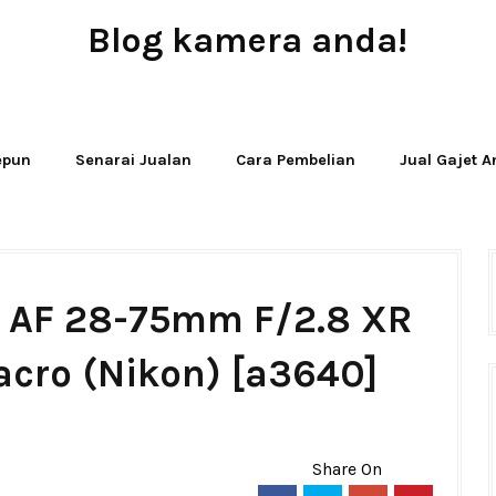
Blog kamera anda!
JUAL - BELI - SEWA PERALATAN KAMERA
Jepun
Senarai Jualan
Cara Pembelian
Jual Gajet 
P AF 28-75mm F/2.8 XR
Macro (Nikon) [a3640]