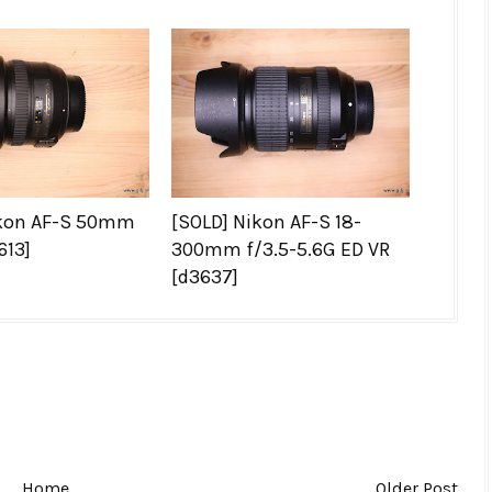
ikon AF-S 50mm
[SOLD] Nikon AF-S 18-
613]
300mm f/3.5-5.6G ED VR
[d3637]
Home
Older Post