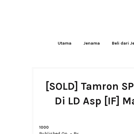
Utama
Jenama
Beli dari 
[SOLD] Tamron S
Di LD Asp [IF] 
1000
Published On
By