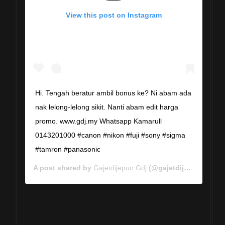
View this post on Instagram
Hi. Tengah beratur ambil bonus ke? Ni abam ada
nak lelong-lelong sikit. Nanti abam edit harga
promo. www.gdj.my Whatsapp Kamarull
0143201000 #canon #nikon #fuji #sony #sigma
#tamron #panasonic
A post shared by
Gajetdijepun Gdj
(@gajetdijepun) on
Ja