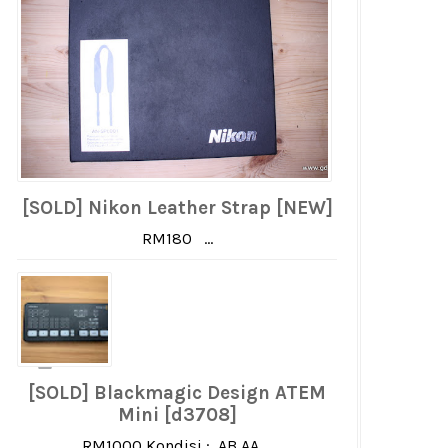
[SOLD] Nikon Leather Strap [NEW]
RM180 ...
[SOLD] Blackmagic Design ATEM
Mini [d3708]
RM1000 Kondisi : AB AA ...