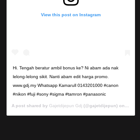
View this post on Instagram
Hi. Tengah beratur ambil bonus ke? Ni abam ada nak
lelong-lelong sikit. Nanti abam edit harga promo.
www.gdj.my Whatsapp Kamarull 0143201000 #canon
#nikon #fuji #sony #sigma #tamron #panasonic
A post shared by
Gajetdijepun Gdj
(@gajetdijepun) on
Jan 7,