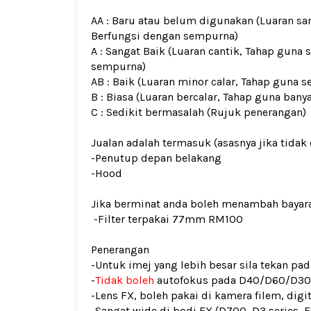
AA : Baru atau belum digunakan (Luaran san
Berfungsi dengan sempurna)
A : Sangat Baik (Luaran cantik, Tahap guna 
sempurna)
AB : Baik (Luaran minor calar, Tahap guna s
B : Biasa (Luaran bercalar, Tahap guna bany
C : Sedikit bermasalah (Rujuk penerangan)
Jualan adalah termasuk (asasnya jika tidak 
-Penutup depan belakang
-Hood
Jika berminat anda boleh menambah bayar
-Filter terpakai 77mm RM100
Penerangan
-Untuk imej yang lebih besar sila tekan p
-
Tidak boleh
autofokus pada D40/D60/D3
-Lens FX, boleh pakai di kamera filem, digit
-Sangat wide di bodi FX (D700, D3 series, 