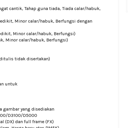
gat cantik, Tahap guna tiada, Tiada calar/habuk,
sedikit, Minor calar/habuk, Berfungsi dengan
edikit, Minor calar/habuk, Berfungsi)
ak, Minor calar/habuk, Berfungsi)
ditulis tidak disertakan)
an untuk
ada gambar yang disediakan
000/D3100/D5000
al (DX) dan full frame (FX)
Filem, Harga baru atas RM5K)