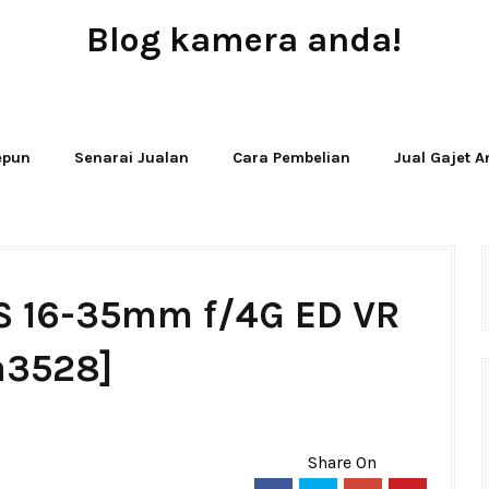
Blog kamera anda!
JUAL - BELI - SEWA PERALATAN KAMERA
Jepun
Senarai Jualan
Cara Pembelian
Jual Gajet 
-S 16-35mm f/4G ED VR
a3528]