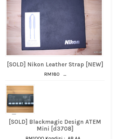
[SOLD] Nikon Leather Strap [NEW]
RM180 ...
[SOLD] Blackmagic Design ATEM
Mini [d3708]
RM1000 Kondisi : AB AA ...