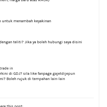
n
untuk menambah keyakinan
gan teliti? Jika ya boleh hubungi saya disini
trade in
kini di GDJ? sila like fanpage
gajetdijepun
ni? Boleh rujuk di
tempahan lain-lain
are this post: