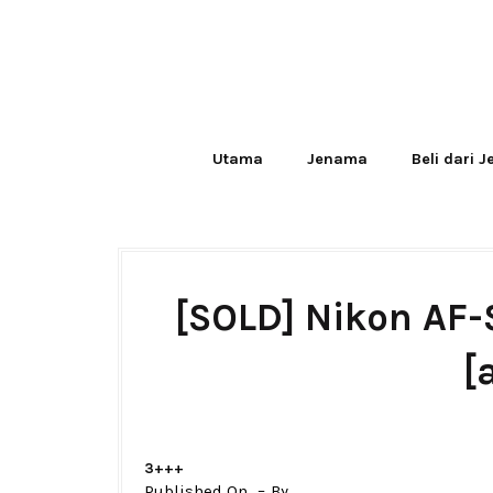
Utama
Jenama
Beli dari 
[SOLD] Nikon AF
[
3+++
Published On
By