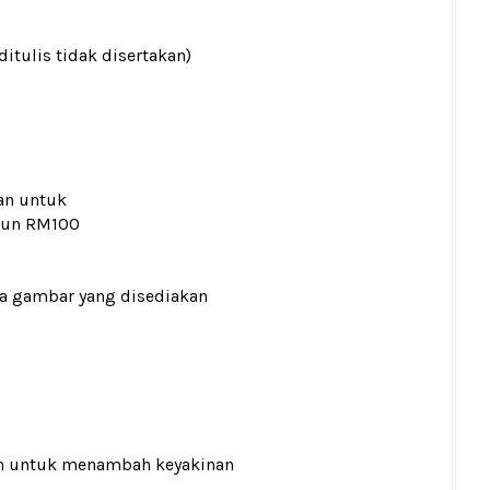
ditulis tidak disertakan)
an untuk
kaun RM100
ada gambar yang disediakan
n
untuk menambah keyakinan