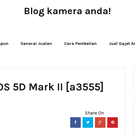
Blog kamera anda!
JUAL - BELI - SEWA PERALATAN KAMERA
Jepun
Senarai Jualan
Cara Pembelian
Jual Gajet 
S 5D Mark II [a3555]