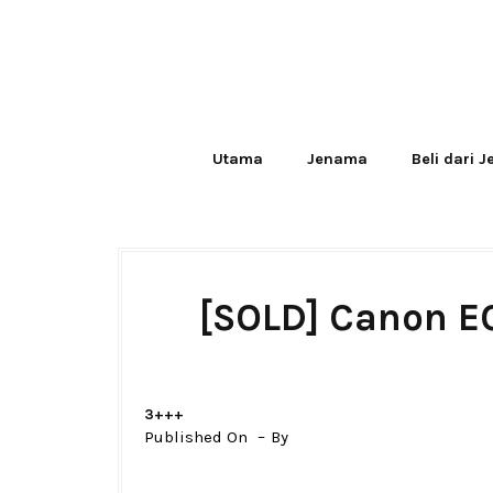
Utama
Jenama
Beli dari 
[SOLD] Canon EO
3+++
Published On
By