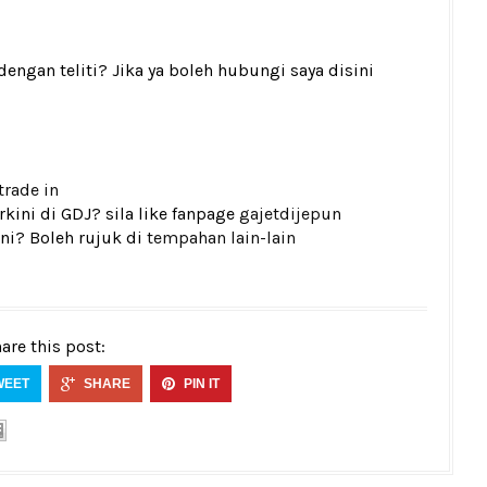
gan teliti? Jika ya boleh hubungi saya disini
trade in
kini di GDJ? sila like fanpage
gajetdijepun
ni? Boleh rujuk di
tempahan lain-lain
are this post:
WEET
SHARE
PIN IT