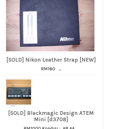
[SOLD] Nikon Leather Strap [NEW]
RM180 ...
[SOLD] Blackmagic Design ATEM
Mini [d3708]
RM1000 Kondisi : AB AA ...