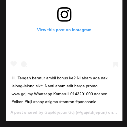
View this post on Instagram
Hi. Tengah beratur ambil bonus ke? Ni abam ada nak
lelong-lelong sikit. Nanti abam edit harga promo.
www.gdj.my Whatsapp Kamarull 0143201000 #canon
#nikon #fuji #sony #sigma #tamron #panasonic
A post shared by
Gajetdijepun Gdj
(@gajetdijepun) on
Jan 7,