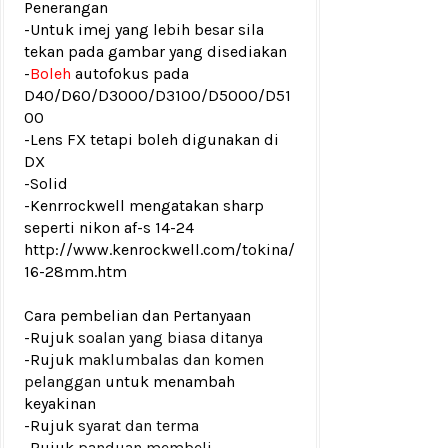
Penerangan
-Untuk imej yang lebih besar sila
tekan pada gambar yang disediakan
-
Boleh
autofokus pada
D40/D60/D3000/D3100/D5000/D51
00
-Lens FX tetapi boleh digunakan di
DX
-Solid
-Kenrrockwell mengatakan sharp
seperti nikon af-s 14-24
http://www.kenrockwell.com/tokina/
16-28mm.htm
Cara pembelian dan Pertanyaan
-Rujuk
soalan yang biasa ditanya
-Rujuk
maklumbalas dan komen
pelanggan
untuk menambah
keyakinan
-Rujuk
syarat dan terma
-Rujuk
panduan membeli