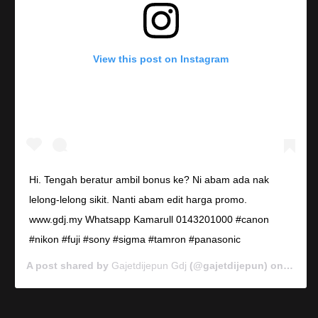
View this post on Instagram
Hi. Tengah beratur ambil bonus ke? Ni abam ada nak
lelong-lelong sikit. Nanti abam edit harga promo.
www.gdj.my Whatsapp Kamarull 0143201000 #canon
#nikon #fuji #sony #sigma #tamron #panasonic
A post shared by
Gajetdijepun Gdj
(@gajetdijepun) on
Jan 7,