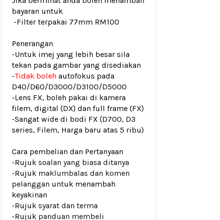
Jika berminat anda boleh menambah
bayaran untuk
-Filter terpakai 77mm RM100
Penerangan
-Untuk imej yang lebih besar sila
tekan pada gambar yang disediakan
-
Tidak boleh
autofokus pada
D40/D60/D3000/D3100/D5000
-Lens FX, boleh pakai di kamera
filem, digital (DX) dan full frame (FX)
-Sangat wide di bodi FX (D700, D3
series, Filem, Harga baru atas 5 ribu)
Cara pembelian dan Pertanyaan
-Rujuk
soalan yang biasa ditanya
-Rujuk
maklumbalas dan komen
pelanggan
untuk menambah
keyakinan
-Rujuk
syarat dan terma
-Rujuk
panduan membeli