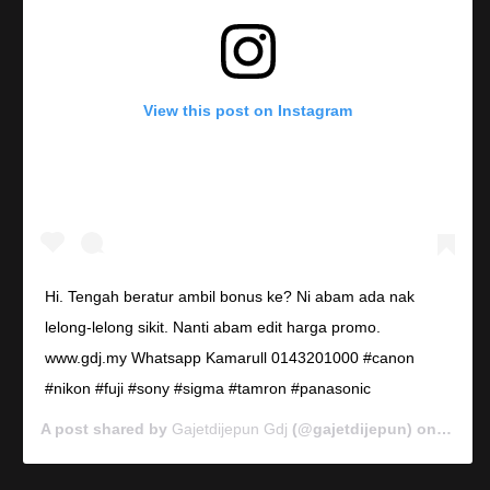
View this post on Instagram
Hi. Tengah beratur ambil bonus ke? Ni abam ada nak
lelong-lelong sikit. Nanti abam edit harga promo.
www.gdj.my Whatsapp Kamarull 0143201000 #canon
#nikon #fuji #sony #sigma #tamron #panasonic
A post shared by
Gajetdijepun Gdj
(@gajetdijepun) on
Jan 7,