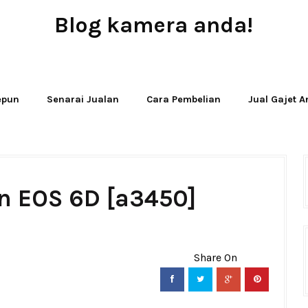
Blog kamera anda!
JUAL - BELI - SEWA PERALATAN KAMERA
Jepun
Senarai Jualan
Cara Pembelian
Jual Gajet 
n EOS 6D [a3450]