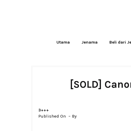
Utama
Jenama
Beli dari 
[SOLD] Cano
3+++
Published On
By