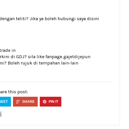
gan teliti? Jika ya boleh hubungi saya disini
trade in
kini di GDJ? sila like fanpage
gajetdijepun
ni? Boleh rujuk di
tempahan lain-lain
are this post:
WEET
SHARE
PIN IT