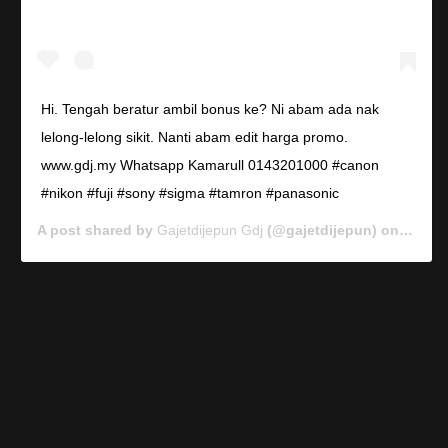
Hi. Tengah beratur ambil bonus ke? Ni abam ada nak
lelong-lelong sikit. Nanti abam edit harga promo.
www.gdj.my Whatsapp Kamarull 0143201000 #canon
#nikon #fuji #sony #sigma #tamron #panasonic
A post shared by
Gajetdijepun Gdj
(@gajetdijepun) on
Jan 7,