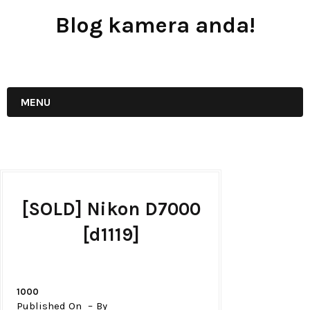
Blog kamera anda!
JUAL - BELI - SEWA PERALATAN KAMERA
MENU
[SOLD] Nikon D7000
[d1119]
1000
Published On
By