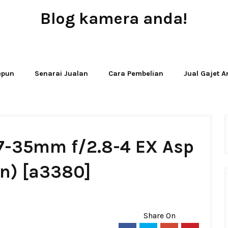
Blog kamera anda!
JUAL - BELI - SEWA PERALATAN KAMERA
Jepun
Senarai Jualan
Cara Pembelian
Jual Gajet 
17-35mm f/2.8-4 EX Asp
n) [a3380]