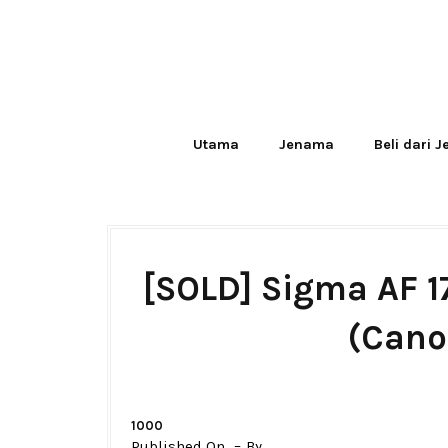
Utama
Jenama
Beli dari 
[SOLD] Sigma AF 
(Cano
1000
Published On
By