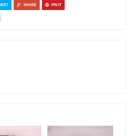
WEET
SHARE
PIN IT