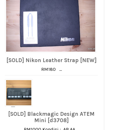
[SOLD] Nikon Leather Strap [NEW]
RM180 ...
[SOLD] Blackmagic Design ATEM
Mini [d3708]
RM1000 Kondisi : AB AA ...