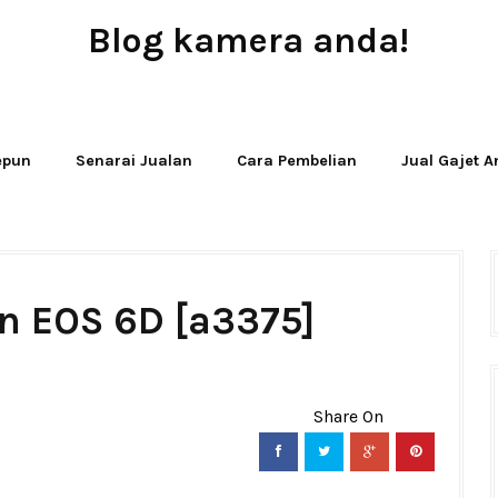
Blog kamera anda!
JUAL - BELI - SEWA PERALATAN KAMERA
Jepun
Senarai Jualan
Cara Pembelian
Jual Gajet 
n EOS 6D [a3375]