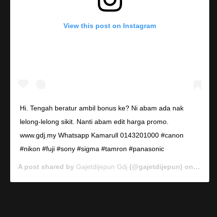
View this post on Instagram
Hi. Tengah beratur ambil bonus ke? Ni abam ada nak
lelong-lelong sikit. Nanti abam edit harga promo.
www.gdj.my Whatsapp Kamarull 0143201000 #canon
#nikon #fuji #sony #sigma #tamron #panasonic
A post shared by
Gajetdijepun Gdj
(@gajetdijepun) on
Jan 7,