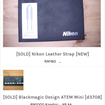
[SOLD] Nikon Leather Strap [NEW]
RM180 ...
[SOLD] Blackmagic Design ATEM Mini [d3708]
RM1000 Kondisi : AB AA ...