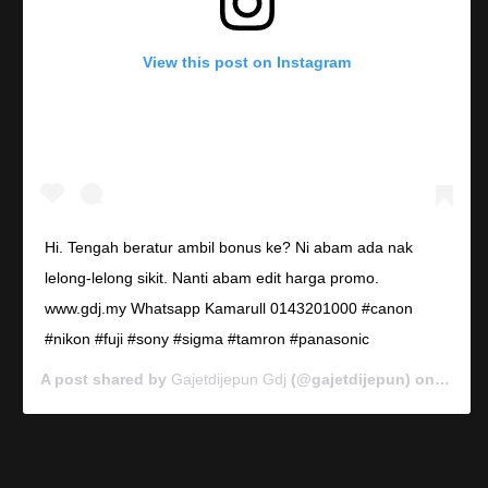
View this post on Instagram
Hi. Tengah beratur ambil bonus ke? Ni abam ada nak
lelong-lelong sikit. Nanti abam edit harga promo.
www.gdj.my Whatsapp Kamarull 0143201000 #canon
#nikon #fuji #sony #sigma #tamron #panasonic
A post shared by
Gajetdijepun Gdj
(@gajetdijepun) on
Jan 7,