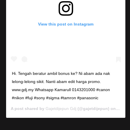
View this post on Instagram
Hi. Tengah beratur ambil bonus ke? Ni abam ada nak
lelong-lelong sikit. Nanti abam edit harga promo.
www.gdj.my Whatsapp Kamarull 0143201000 #canon
#nikon #fuji #sony #sigma #tamron #panasonic
A post shared by
Gajetdijepun Gdj
(@gajetdijepun) on
Jan 7,