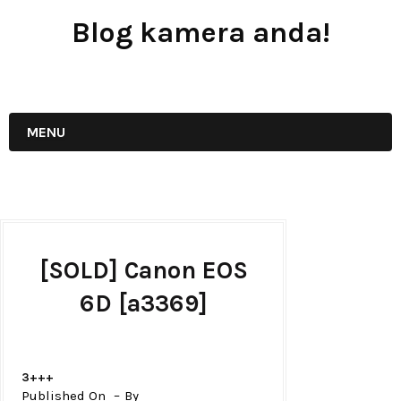
Blog kamera anda!
JUAL - BELI - SEWA PERALATAN KAMERA
MENU
[SOLD] Canon EOS
6D [a3369]
3+++
Published On
By