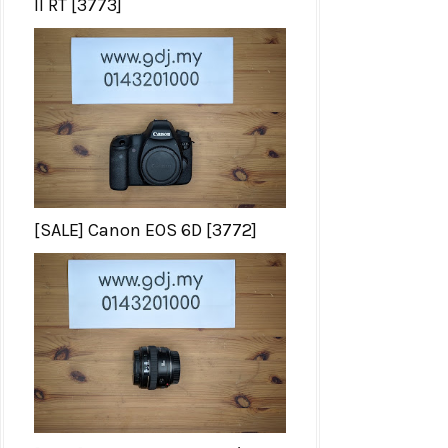
II RT [3773]
[SALE] Canon EOS 6D [3772]