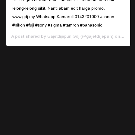
lelong-lelong sikit. Nanti abam edit harga promo.
www.gdj.my Whatsapp Kamarull 0143201000 #canon
#nikon #fuji #sony #sigma #tamron #panasonic
A post shared by
Gajetdijepun Gdj
(@gajetdijepun) on
Jan 7,