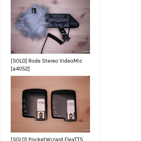
[SOLD] Rode Stereo VideoMic
[a4052]
[SOLD] PocketWizard FlexTT5