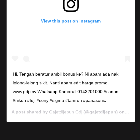
View this post on Instagram
Hi. Tengah beratur ambil bonus ke? Ni abam ada nak
lelong-lelong sikit. Nanti abam edit harga promo.
www.gdj.my Whatsapp Kamarull 0143201000 #canon
#nikon #fuji #sony #sigma #tamron #panasonic
A post shared by
Gajetdijepun Gdj
(@gajetdijepun) on
Jan 7,