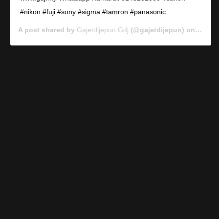
#nikon #fuji #sony #sigma #tamron #panasonic
A post shared by
Gajetdijepun Gdj
(@gajetdijepun) on
Jan 7,