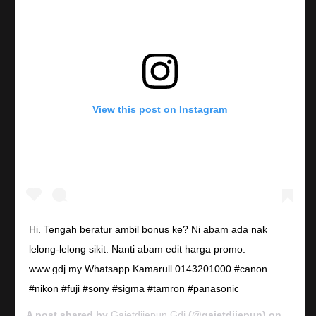
View this post on Instagram
Hi. Tengah beratur ambil bonus ke? Ni abam ada nak
lelong-lelong sikit. Nanti abam edit harga promo.
www.gdj.my Whatsapp Kamarull 0143201000 #canon
#nikon #fuji #sony #sigma #tamron #panasonic
A post shared by
Gajetdijepun Gdj
(@gajetdijepun) on
Jan 7,