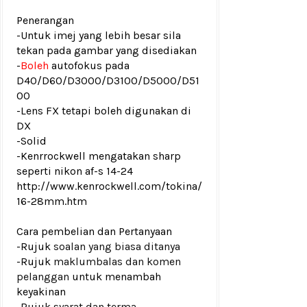
Penerangan
-Untuk imej yang lebih besar sila
tekan pada gambar yang disediakan
-
Boleh
autofokus pada
D40/D60/D3000/D3100/D5000/D51
00
-Lens FX tetapi boleh digunakan di
DX
-Solid
-Kenrrockwell mengatakan sharp
seperti nikon af-s 14-24
http://www.kenrockwell.com/tokina/
16-28mm.htm
Cara pembelian dan Pertanyaan
-Rujuk
soalan yang biasa ditanya
-Rujuk
maklumbalas dan komen
pelanggan
untuk menambah
keyakinan
-Rujuk
syarat dan terma