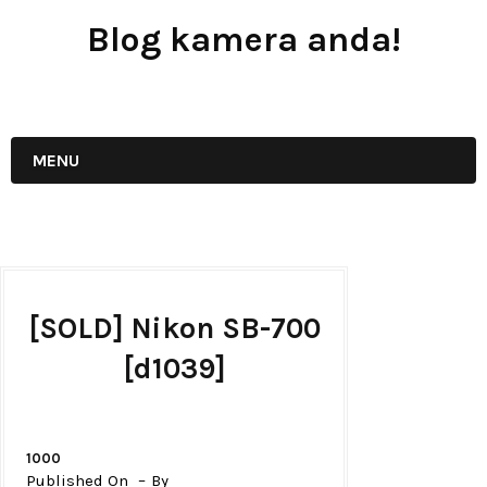
Blog kamera anda!
JUAL - BELI - SEWA PERALATAN KAMERA
MENU
[SOLD] Nikon SB-700
[d1039]
1000
Published On
By