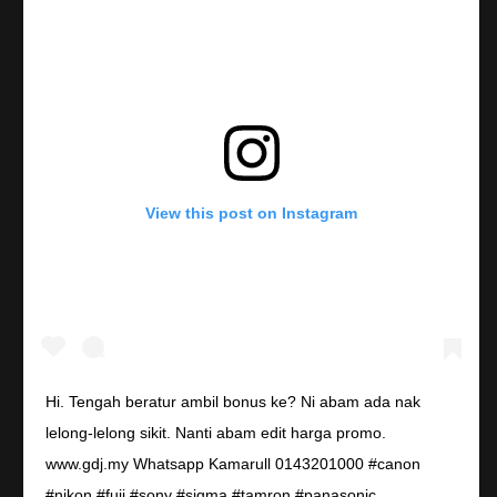
View this post on Instagram
Hi. Tengah beratur ambil bonus ke? Ni abam ada nak
lelong-lelong sikit. Nanti abam edit harga promo.
www.gdj.my Whatsapp Kamarull 0143201000 #canon
#nikon #fuji #sony #sigma #tamron #panasonic