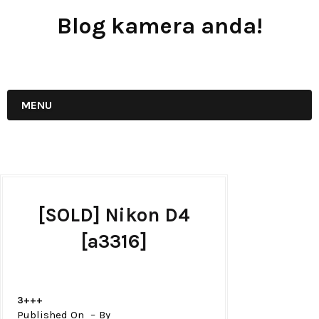
Blog kamera anda!
JUAL - BELI - SEWA PERALATAN KAMERA
MENU
[SOLD] Nikon D4
[a3316]
3+++
Published On
By