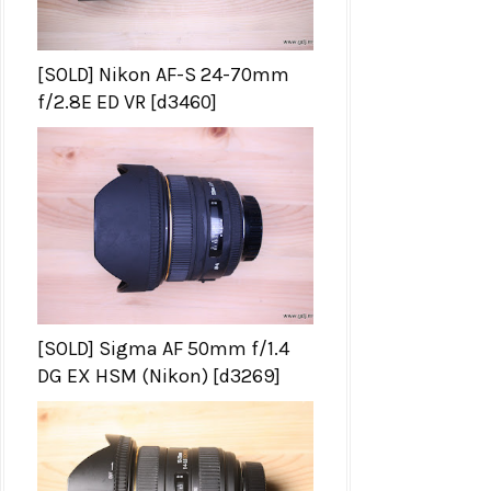
[SOLD] Nikon AF-S 24-70mm
f/2.8E ED VR [d3460]
[SOLD] Sigma AF 50mm f/1.4
DG EX HSM (Nikon) [d3269]