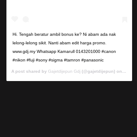
Hi. Tengah beratur ambil bonus ke? Ni abam ada nak
lelong-lelong sikit. Nanti abam edit harga promo.
www.gdj.my Whatsapp Kamarull 0143201000 #canon
#nikon #fuji #sony #sigma #tamron #panasonic
A post shared by
Gajetdijepun Gdj
(@gajetdijepun) on
Jan 7,