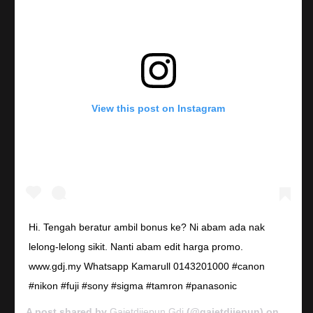
View this post on Instagram
Hi. Tengah beratur ambil bonus ke? Ni abam ada nak
lelong-lelong sikit. Nanti abam edit harga promo.
www.gdj.my Whatsapp Kamarull 0143201000 #canon
#nikon #fuji #sony #sigma #tamron #panasonic
A post shared by
Gajetdijepun Gdj
(@gajetdijepun) on
Jan 7,