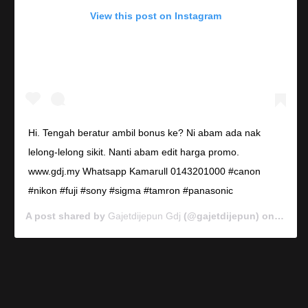
View this post on Instagram
Hi. Tengah beratur ambil bonus ke? Ni abam ada nak
lelong-lelong sikit. Nanti abam edit harga promo.
www.gdj.my Whatsapp Kamarull 0143201000 #canon
#nikon #fuji #sony #sigma #tamron #panasonic
A post shared by
Gajetdijepun Gdj
(@gajetdijepun) on
Jan 7,