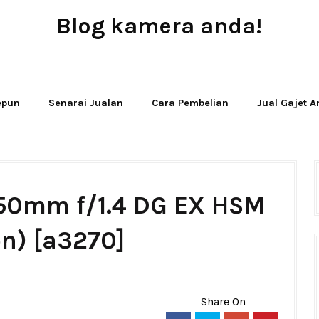
Blog kamera anda!
JUAL - BELI - SEWA PERALATAN KAMERA
Jepun
Senarai Jualan
Cara Pembelian
Jual Gajet 
 50mm f/1.4 DG EX HSM
n) [a3270]