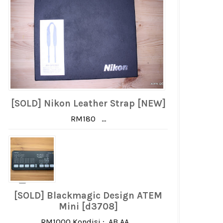
[SOLD] Nikon Leather Strap [NEW]
RM180 ...
[SOLD] Blackmagic Design ATEM
Mini [d3708]
RM1000 Kondisi : AB AA ...