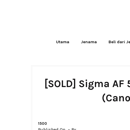
Utama
Jenama
Beli dari 
[SOLD] Sigma AF
(Cano
1500
Published On
By