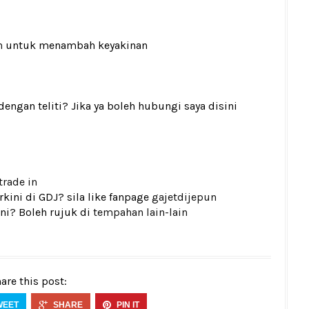
n
untuk menambah keyakinan
gan teliti? Jika ya boleh hubungi saya disini
trade in
kini di GDJ? sila like fanpage
gajetdijepun
ni? Boleh rujuk di
tempahan lain-lain
are this post:
WEET
SHARE
PIN IT