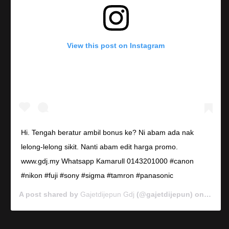
View this post on Instagram
Hi. Tengah beratur ambil bonus ke? Ni abam ada nak
lelong-lelong sikit. Nanti abam edit harga promo.
www.gdj.my Whatsapp Kamarull 0143201000 #canon
#nikon #fuji #sony #sigma #tamron #panasonic
A post shared by
Gajetdijepun Gdj
(@gajetdijepun) on
Jan 7,