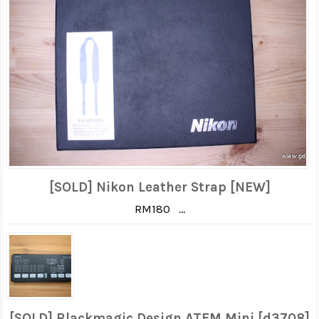
[SOLD] Nikon Leather Strap [NEW]
RM180 ...
[SOLD] Blackmagic Design ATEM Mini [d3708]