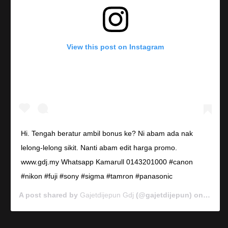
View this post on Instagram
Hi. Tengah beratur ambil bonus ke? Ni abam ada nak
lelong-lelong sikit. Nanti abam edit harga promo.
www.gdj.my Whatsapp Kamarull 0143201000 #canon
#nikon #fuji #sony #sigma #tamron #panasonic
A post shared by
Gajetdijepun Gdj
(@gajetdijepun) on
Jan 7,