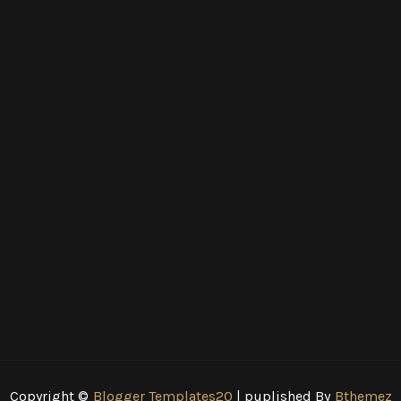
Copyright ©
Blogger Templates20
| puplished By
Bthemez