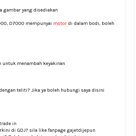
ada gambar yang disediakan
5000, D7000 mempunyai
motor
di dalam bodi, boleh
n
untuk menambah keyakinan
gan teliti? Jika ya boleh hubungi saya disini
trade in
kini di GDJ? sila like fanpage
gajetdijepun