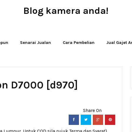
Blog kamera anda!
JUAL - BELI - SEWA PERALATAN KAMERA
Jepun
Senarai Jualan
Cara Pembelian
Jual Gajet 
on D7000 [d970]
la Lumpur. Untuk COD sila rujuk
Terma dan Syarat
)