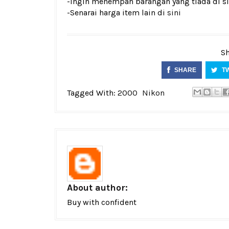
-Ingin menempah barangan yang tiada di si
-Senarai harga item lain di
sini
Sh
SHARE
T
Tagged With:
2000
Nikon
About author:
Buy with confident