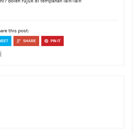
ni? Boleh rujuk di
tempahan lain-lain
are this post:
WEET
SHARE
PIN IT