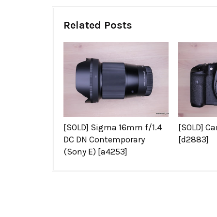
Related Posts
[SOLD] Sigma 16mm f/1.4
[SOLD] C
DC DN Contemporary
[d2883]
(Sony E) [a4253]