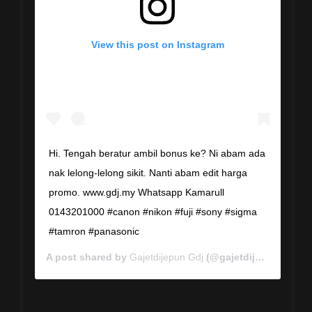
View this post on Instagram
Hi. Tengah beratur ambil bonus ke? Ni abam ada
nak lelong-lelong sikit. Nanti abam edit harga
promo. www.gdj.my Whatsapp Kamarull
0143201000 #canon #nikon #fuji #sony #sigma
#tamron #panasonic
A post shared by
Gajetdijepun Gdj
(@gajetdijepun) on
Ja