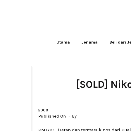
Utama
Jenama
Beli dari 
[SOLD] Nik
2000
Published On
By
RM1780
(Tetap dan termasuk pos dari Kua