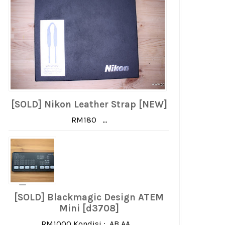
[SOLD] Nikon Leather Strap [NEW]
RM180 ...
[SOLD] Blackmagic Design ATEM
Mini [d3708]
RM1000 Kondisi : AB AA ...