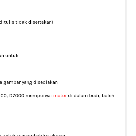
ditulis tidak disertakan)
an untuk
ada gambar yang disediakan
5000, D7000 mempunyai
motor
di dalam bodi, boleh
n
untuk menambah keyakinan