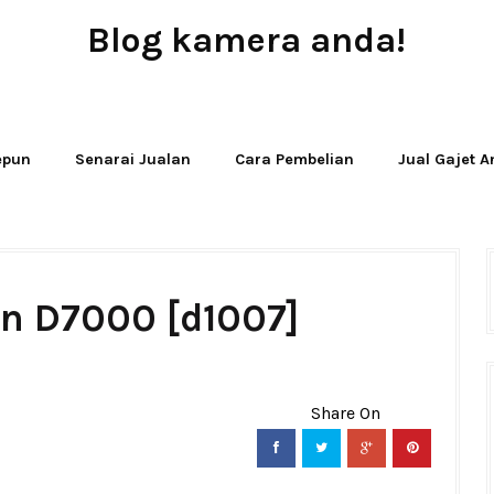
Blog kamera anda!
JUAL - BELI - SEWA PERALATAN KAMERA
Jepun
Senarai Jualan
Cara Pembelian
Jual Gajet 
on D7000 [d1007]