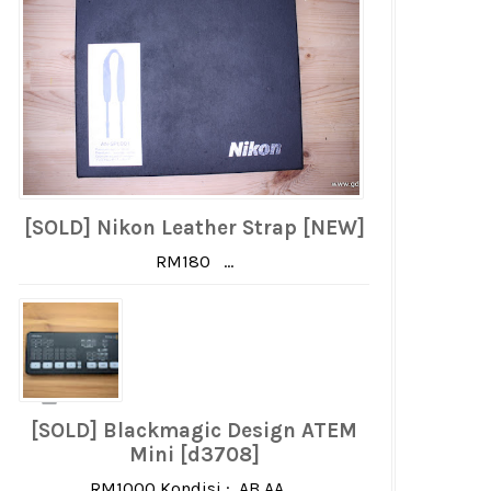
[SOLD] Nikon Leather Strap [NEW]
RM180 ...
[SOLD] Blackmagic Design ATEM
Mini [d3708]
RM1000 Kondisi : AB AA ...