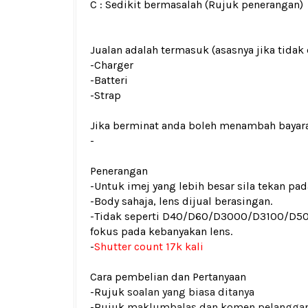
C : Sedikit bermasalah (Rujuk penerangan)
Jualan adalah termasuk (asasnya jika tidak 
-Charger
-Batteri
-Strap
Jika berminat anda boleh menambah bayar
-
Penerangan
-Untuk imej yang lebih besar sila tekan p
-Body sahaja, lens dijual berasingan.
-Tidak seperti D40/D60/D3000/D3100/D
fokus pada kebanyakan lens.
-
Shutter count 17k kali
Cara pembelian dan Pertanyaan
-Rujuk
soalan yang biasa ditanya
-Rujuk
maklumbalas dan komen pelangga