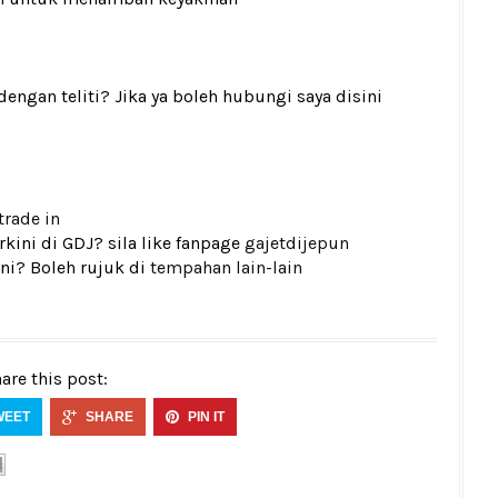
gan teliti? Jika ya boleh hubungi saya disini
trade in
kini di GDJ? sila like fanpage
gajetdijepun
ni? Boleh rujuk di
tempahan lain-lain
are this post:
WEET
SHARE
PIN IT