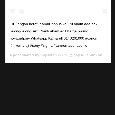
Hi. Tengah beratur ambil bonus ke? Ni abam ada nak
lelong-lelong sikit. Nanti abam edit harga promo.
www.gdj.my Whatsapp Kamarull 0143201000 #canon
#nikon #fuji #sony #sigma #tamron #panasonic
A post shared by
Gajetdijepun Gdj
(@gajetdijepun) on
Jan 7,