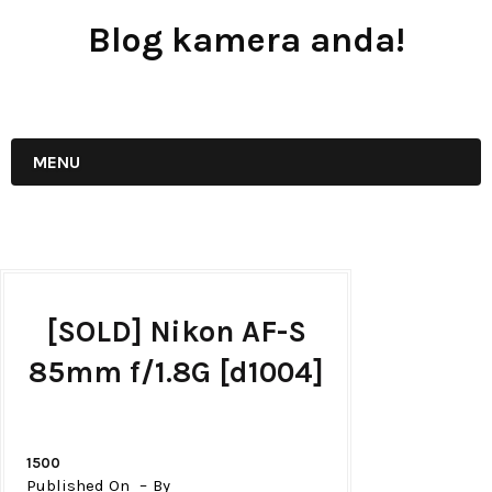
Blog kamera anda!
JUAL - BELI - SEWA PERALATAN KAMERA
MENU
[SOLD] Nikon AF-S
85mm f/1.8G [d1004]
1500
Published On
By