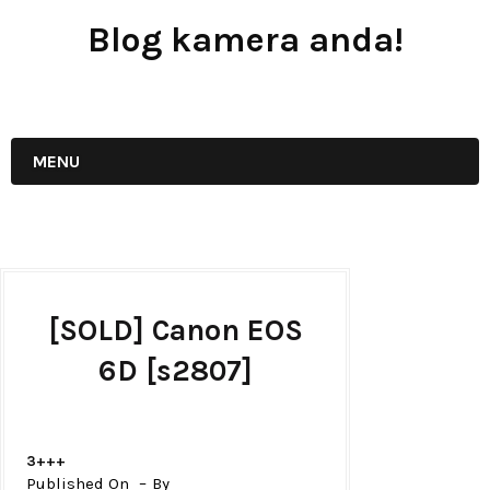
Blog kamera anda!
JUAL - BELI - SEWA PERALATAN KAMERA
MENU
[SOLD] Canon EOS
6D [s2807]
3+++
Published On
By