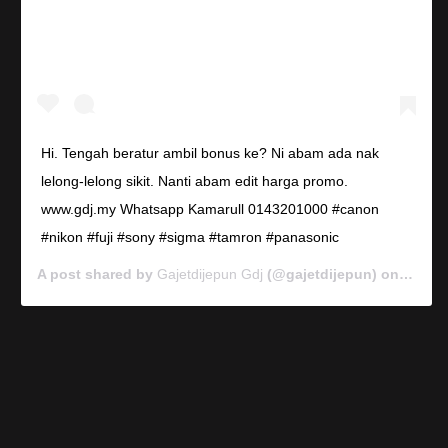
Hi. Tengah beratur ambil bonus ke? Ni abam ada nak
lelong-lelong sikit. Nanti abam edit harga promo.
www.gdj.my Whatsapp Kamarull 0143201000 #canon
#nikon #fuji #sony #sigma #tamron #panasonic
A post shared by
Gajetdijepun Gdj
(@gajetdijepun) on
Jan 7,