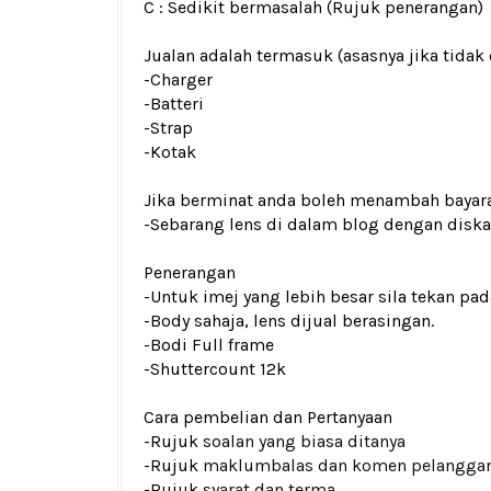
C : Sedikit bermasalah (Rujuk penerangan)
Jualan adalah termasuk (asasnya jika tidak 
-Charger
-Batteri
-Strap
-Kotak
Jika berminat anda boleh menambah bayar
-Sebarang lens di dalam blog dengan dis
Penerangan
-Untuk imej yang lebih besar sila tekan p
-Body sahaja, lens dijual berasingan.
-Bodi Full frame
-Shuttercount 12k
Cara pembelian dan Pertanyaan
-Rujuk
soalan yang biasa ditanya
-Rujuk
maklumbalas dan komen pelangga
-Rujuk
syarat dan terma