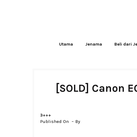
Utama
Jenama
Beli dari 
[SOLD] Canon EO
3+++
Published On
By