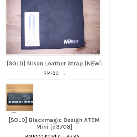
[SOLD] Nikon Leather Strap [NEW]
RM180 ...
[SOLD] Blackmagic Design ATEM
Mini [d3708]
RM1000 Kondisi : AB AA ...