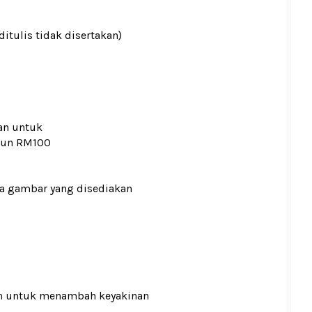
ditulis tidak disertakan)
an untuk
kaun RM100
ada gambar yang disediakan
n
untuk menambah keyakinan