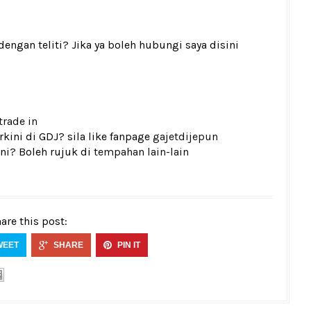
gan teliti? Jika ya boleh hubungi saya disini
trade in
kini di GDJ? sila like fanpage
gajetdijepun
ni? Boleh rujuk di
tempahan lain-lain
are this post:
WEET
SHARE
PIN IT