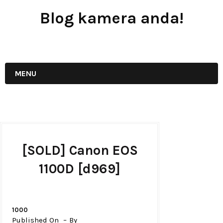
Blog kamera anda!
JUAL - BELI - SEWA PERALATAN KAMERA
MENU
[SOLD] Canon EOS
1100D [d969]
1000
Published On
By