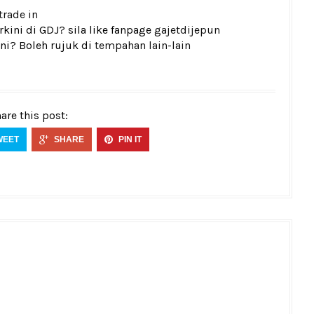
trade in
kini di GDJ? sila like fanpage
gajetdijepun
ni? Boleh rujuk di
tempahan lain-lain
are this post:
WEET
SHARE
PIN IT