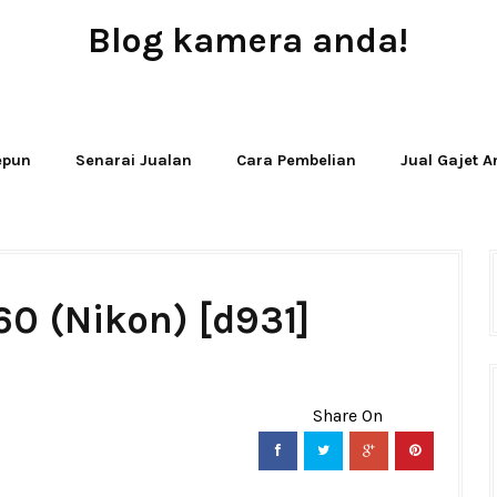
Blog kamera anda!
JUAL - BELI - SEWA PERALATAN KAMERA
Jepun
Senarai Jualan
Cara Pembelian
Jual Gajet 
60 (Nikon) [d931]