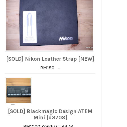
[SOLD] Nikon Leather Strap [NEW]
RM180 ...
[SOLD] Blackmagic Design ATEM
Mini [d3708]
RM1000 Kondisi : AB AA ...