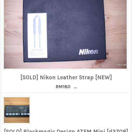
[SOLD] Nikon Leather Strap [NEW]
RM180 ...
[SOLD] Blackmagic Design ATEM Mini [d3708]