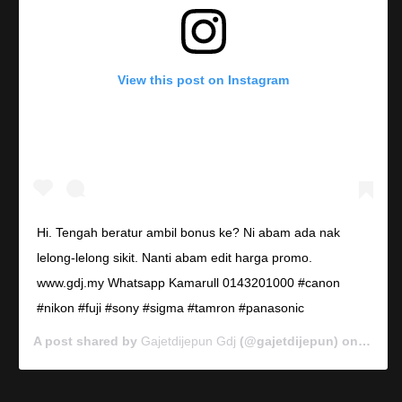
View this post on Instagram
Hi. Tengah beratur ambil bonus ke? Ni abam ada nak
lelong-lelong sikit. Nanti abam edit harga promo.
www.gdj.my Whatsapp Kamarull 0143201000 #canon
#nikon #fuji #sony #sigma #tamron #panasonic
A post shared by
Gajetdijepun Gdj
(@gajetdijepun) on
Jan 7,