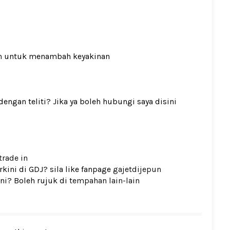
n
untuk menambah keyakinan
gan teliti? Jika ya boleh hubungi saya disini
trade in
kini di GDJ? sila like fanpage
gajetdijepun
ni? Boleh rujuk di
tempahan lain-lain