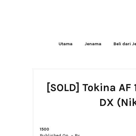
Utama
Jenama
Beli dari 
[SOLD] Tokina AF 
DX (Ni
1500
Published On
By