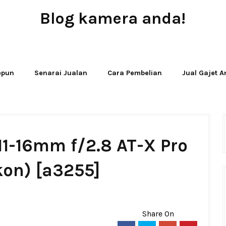
Blog kamera anda!
JUAL - BELI - SEWA PERALATAN KAMERA
Jepun
Senarai Jualan
Cara Pembelian
Jual Gajet 
11-16mm f/2.8 AT-X Pro
kon) [a3255]