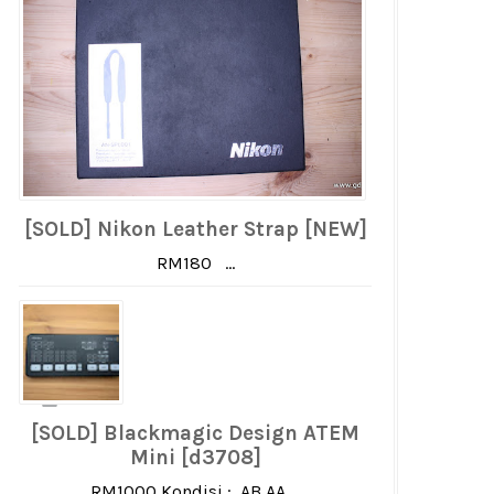
[SOLD] Nikon Leather Strap [NEW]
RM180 ...
[SOLD] Blackmagic Design ATEM
Mini [d3708]
RM1000 Kondisi : AB AA ...