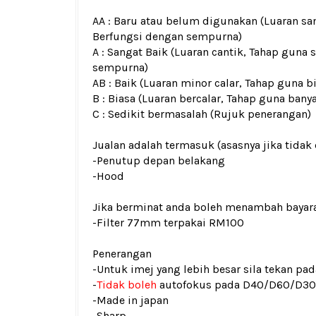
AA : Baru atau belum digunakan (Luaran san
Berfungsi dengan sempurna)
A : Sangat Baik (Luaran cantik, Tahap guna 
sempurna)
AB : Baik (Luaran minor calar, Tahap guna b
B : Biasa (Luaran bercalar, Tahap guna bany
C : Sedikit bermasalah (Rujuk penerangan)
Jualan adalah termasuk (asasnya jika tidak 
-Penutup depan belakang
-Hood
Jika berminat anda boleh menambah bayar
-Filter 77mm terpakai RM100
Penerangan
-Untuk imej yang lebih besar sila tekan p
-
Tidak boleh
autofokus pada D40/D60/D3
-Made in japan
-Sharp