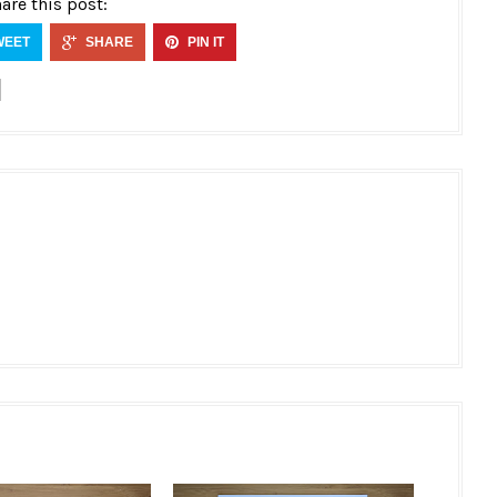
are this post:
WEET
SHARE
PIN IT