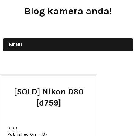
Blog kamera anda!
JUAL - BELI - SEWA PERALATAN KAMERA
MENU
[SOLD] Nikon D80
[d759]
1000
Published On
By