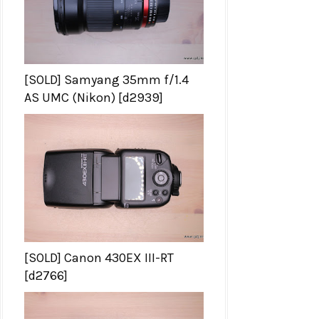
[SOLD] Samyang 35mm f/1.4
AS UMC (Nikon) [d2939]
[SOLD] Canon 430EX III-RT
[d2766]