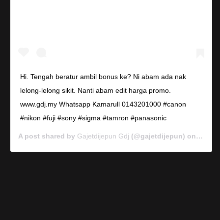
Hi. Tengah beratur ambil bonus ke? Ni abam ada nak
lelong-lelong sikit. Nanti abam edit harga promo.
www.gdj.my Whatsapp Kamarull 0143201000 #canon
#nikon #fuji #sony #sigma #tamron #panasonic
A post shared by
Gajetdijepun Gdj
(@gajetdijepun) on
Jan 7,