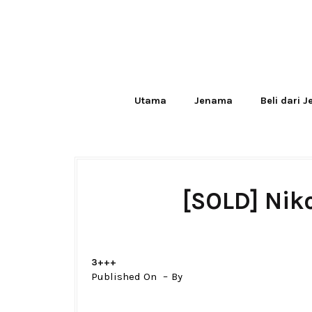
Utama
Jenama
Beli dari 
[SOLD] Nik
3+++
Published On
By