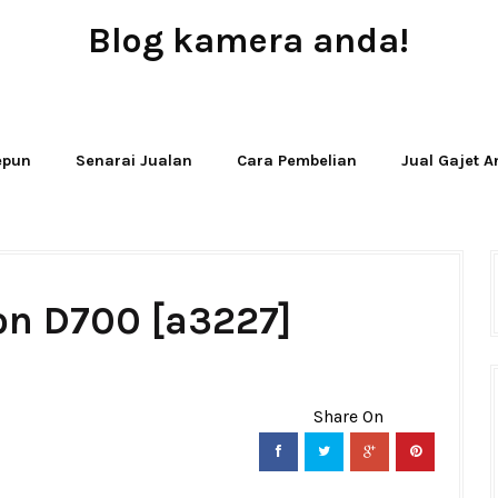
Blog kamera anda!
JUAL - BELI - SEWA PERALATAN KAMERA
Jepun
Senarai Jualan
Cara Pembelian
Jual Gajet 
on D700 [a3227]