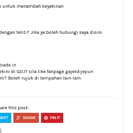
n
untuk menambah keyakinan
gan teliti? Jika ya boleh hubungi saya disini
trade in
kini di GDJ? sila like fanpage
gajetdijepun
ni? Boleh rujuk di
tempahan lain-lain
are this post:
WEET
SHARE
PIN IT