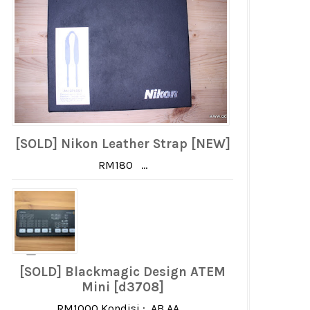
[SOLD] Nikon Leather Strap [NEW]
RM180 ...
[SOLD] Blackmagic Design ATEM
Mini [d3708]
RM1000 Kondisi : AB AA ...