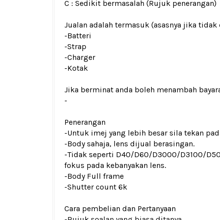
C : Sedikit bermasalah (Rujuk penerangan)
Jualan adalah termasuk (asasnya jika tidak 
-Batteri
-Strap
-Charger
-Kotak
Jika berminat anda boleh menambah bayar
-
Penerangan
-Untuk imej yang lebih besar sila tekan p
-Body sahaja, lens dijual berasingan.
-Tidak seperti D40/D60/D3000/D3100/D
fokus pada kebanyakan lens.
-Body Full frame
-
Shutter count 6k
Cara pembelian dan Pertanyaan
-Rujuk
soalan yang biasa ditanya