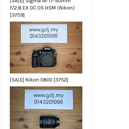
[SALE] Sigma AF 17-50mm
f/2.8 EX DC OS HSM (Nikon)
[3759]
[SALE] Nikon D800 [3752]