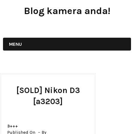
Blog kamera anda!
JUAL - BELI - SEWA PERALATAN KAMERA
MENU
[SOLD] Nikon D3
[a3203]
3+++
Published On
By