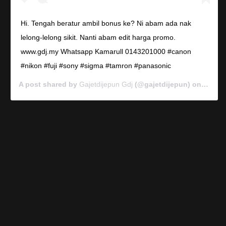
Hi. Tengah beratur ambil bonus ke? Ni abam ada nak
lelong-lelong sikit. Nanti abam edit harga promo.
www.gdj.my Whatsapp Kamarull 0143201000 #canon
#nikon #fuji #sony #sigma #tamron #panasonic
A post shared by
Gajetdijepun Gdj
(@gajetdijepun) on
Jan 7,