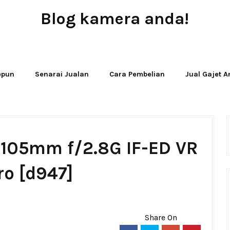
Blog kamera anda!
JUAL - BELI - SEWA PERALATAN KAMERA
Jepun
Senarai Jualan
Cara Pembelian
Jual Gajet 
 105mm f/2.8G IF-ED VR
ro [d947]