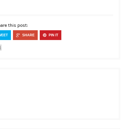
are this post:
WEET
SHARE
PIN IT