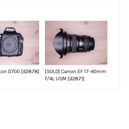
kon D700 [d2878]
[SOLD] Canon EF 17-40mm
f/4L USM [d2871]