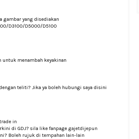
ada gambar yang disediakan
000/D3100/D5000/D5100
n
untuk menambah keyakinan
gan teliti? Jika ya boleh hubungi saya disini
trade in
kini di GDJ? sila like fanpage
gajetdijepun
ni? Boleh rujuk di
tempahan lain-lain