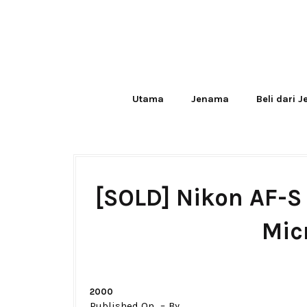
Utama
Jenama
Beli dari 
[SOLD] Nikon AF-S
Mic
2000
Published On
By