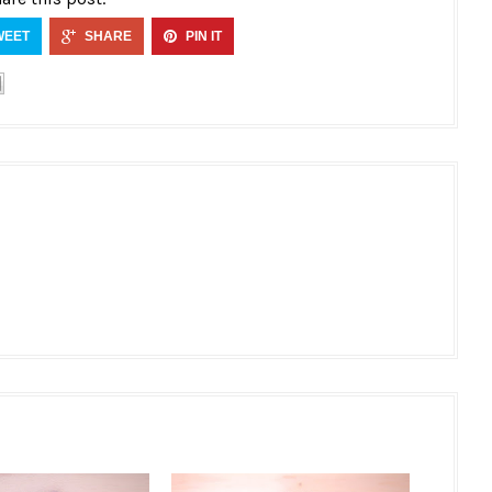
WEET
SHARE
PIN IT