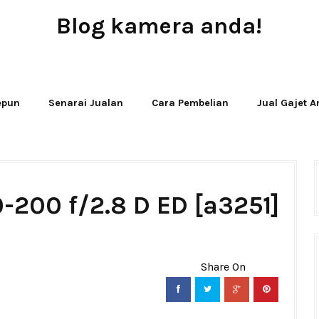
Blog kamera anda!
JUAL - BELI - SEWA PERALATAN KAMERA
Jepun
Senarai Jualan
Cara Pembelian
Jual Gajet 
-200 f/2.8 D ED [a3251]