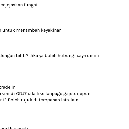
menjejaskan fungsi.
n
untuk menambah keyakinan
gan teliti? Jika ya boleh hubungi saya disini
trade in
kini di GDJ? sila like fanpage
gajetdijepun
ni? Boleh rujuk di
tempahan lain-lain
are this post: