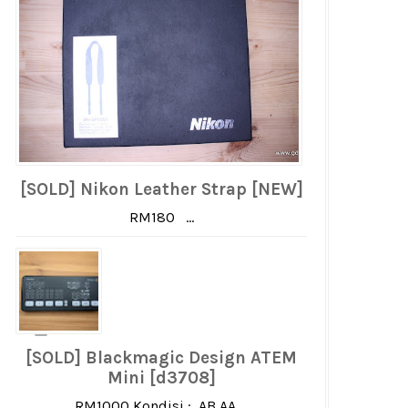
[SOLD] Nikon Leather Strap [NEW]
RM180 ...
[SOLD] Blackmagic Design ATEM
Mini [d3708]
RM1000 Kondisi : AB AA ...