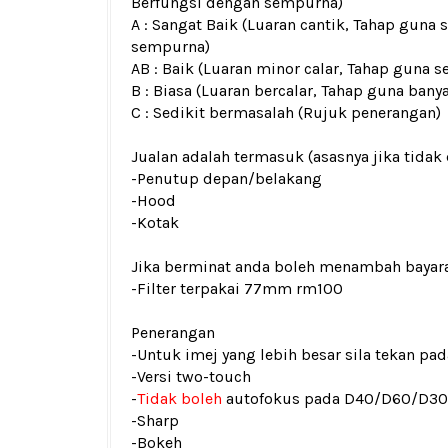
Berfungsi dengan sempurna)
A : Sangat Baik (Luaran cantik, Tahap guna 
sempurna)
AB : Baik (Luaran minor calar, Tahap guna s
B : Biasa (Luaran bercalar, Tahap guna bany
C : Sedikit bermasalah (Rujuk penerangan)
Jualan adalah termasuk (asasnya jika tidak 
-Penutup depan/belakang
-Hood
-Kotak
Jika berminat anda boleh menambah bayar
-Filter terpakai 77mm rm100
Penerangan
-Untuk imej yang lebih besar sila tekan p
-Versi two-touch
-
Tidak boleh
autofokus pada D40/D60/D3
-Sharp
-Bokeh